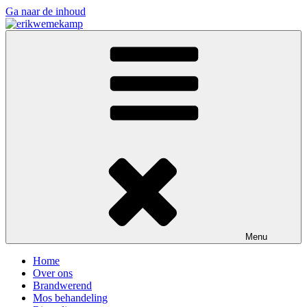
Ga naar de inhoud
erikwemekamp
Rietdekkersbedrijf Erik Wemekamp Den Ham
Menu
Home
Over ons
Brandwerend
Mos behandeling