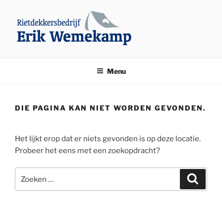
Ga
naar
de
inhoud
ERIKWEMEKAMP
Rietdekkersbedrijf Erik Wemekamp Den Ham
Menu
DIE PAGINA KAN NIET WORDEN GEVONDEN.
Het lijkt erop dat er niets gevonden is op deze locatie.
Probeer het eens met een zoekopdracht?
Zoeken
Zoeke
naar: